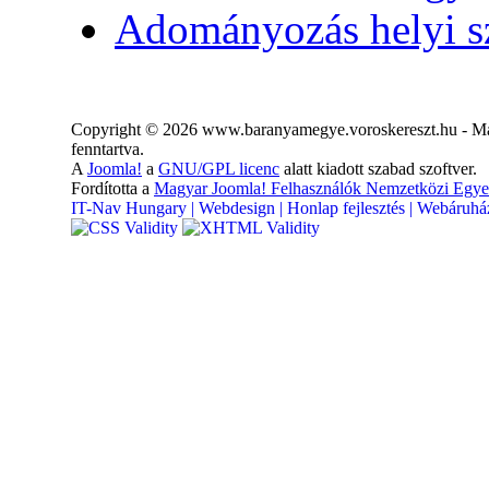
Adományozás helyi s
Copyright © 2026 www.baranyamegye.voroskereszt.hu - Ma
fenntartva.
A
Joomla!
a
GNU/GPL licenc
alatt kiadott szabad szoftver.
Fordította a
Magyar Joomla! Felhasználók Nemzetközi Egye
IT-Nav Hungary | Webdesign | Honlap fejlesztés | Webáruház