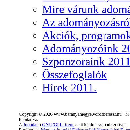
Mire várunk adom
Az adományozásró
Akciók, programo
Adományozóink 2
Szponzoraink 2011
Összefoglalók
Hírek 2011.
Copyright © 2026 www.baranyamegye.voroskereszt.hu - Ma
fenntartva.
A
Joomla!
a
GNU/GPL licenc
alatt kiadott szabad szoftver.
Fordította a
Magyar Joomla! Felhasználók Nemzetközi Egye