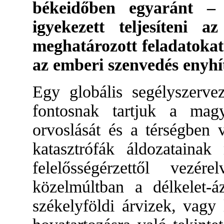
békeidőben egyaránt – 
igyekezett teljesíteni 
meghatározott feladatokat:
az emberi szenvedés enyhít
Egy globális segélyszervez
fontosnak tartjuk a magy
orvoslását és a térségben v
katasztrófák áldozatainak 
felelősségérzettől vezé
közelmúltban a délkelet-á
székelyföldi árvizek, vagy 