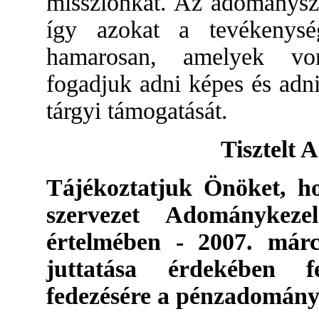
missziónkat. Az adománysz
így azokat a tevékenység
hamarosan, amelyek vo
fogadjuk adni képes és adn
tárgyi támogatását.
Tisztelt
Tájékoztatjuk Önöket, h
szervezet Adománykezel
értelmében - 2007. már
juttatása érdekében fe
fedezésére a pénzadomány