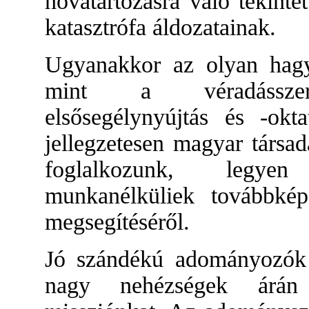
hovatartozásra való tekinte
katasztrófa áldozatainak.
Ugyanakkor az olyan hagy
mint a véradásszervez
elsősegélynyújtás és -okta
jellegzetesen magyar társad
foglalkozunk, legyen
munkanélküliek továbbkép
megsegítéséről.
Jó szándékú adományozók
nagy nehézségek árán 