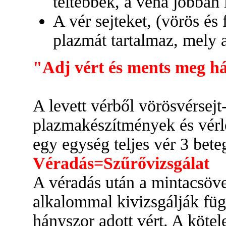
teltebbek, a véna jobban 
A vér sejteket, (vörös és
plazmát tartalmaz, mely 
"Adj vért és ments meg há
A levett vérből vörösvérsej
plazmakészítmények és vérl
egy egység teljes vér 3 beteg
Véradás=Szűrővizsgálat
A véradás után a mintacsöve
alkalommal kivizsgálják füg
hányszor adott vért. A kötel