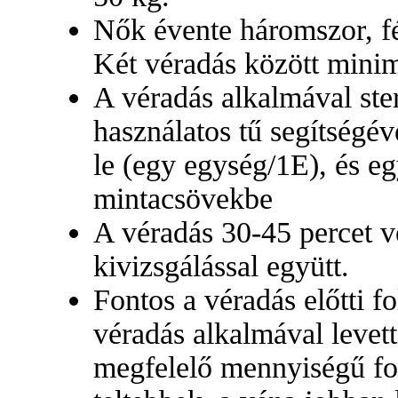
Nők évente háromszor, fé
Két véradás között minim
A véradás alkalmával ster
használatos tű segítségéve
le (egy egység/1E), és eg
mintacsövekbe
A véradás 30-45 percet ve
kivizsgálással együtt.
Fontos a véradás előtti f
véradás alkalmával levet
megfelelő mennyiségű fo