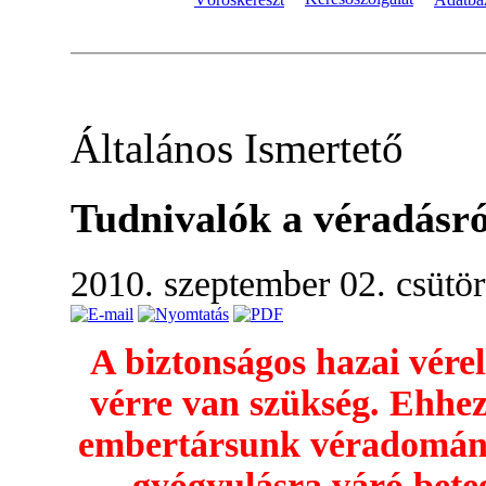
Általános Ismertető
Tudnivalók a véradásró
2010. szeptember 02. csütö
A biztonságos hazai vérel
vérre van szükség. Ehhez 
embertársunk véradományá
gyógyulásra váró bete