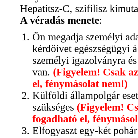
Hepatitsz-C, szifilisz kimut
A véradás menete
:
Ön megadja személyi adata
kérdőívet egészségügyi ál
személyi igazolványra és 
van.
(Figyelem! Csak az
el, fénymásolat nem!)
Külföldi állampolgár ese
szükséges
(Figyelem! Cs
fogadható el, fénymáso
Elfogyaszt egy-két pohár