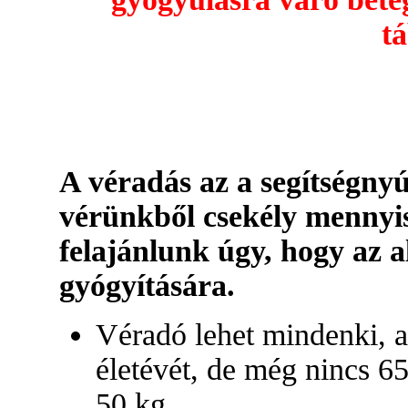
t
A véradás az a segítségnyú
vérünkből csekély mennyi
felajánlunk úgy, hogy az a
gyógyítására.
Véradó lehet mindenki, ak
életévét, de még nincs 65
50 kg.